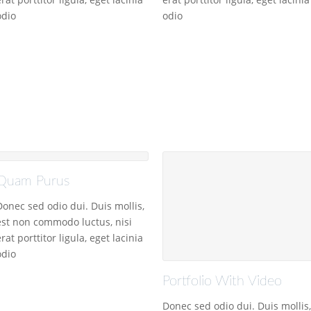
odio
odio
Quam Purus
Donec sed odio dui. Duis mollis,
est non commodo luctus, nisi
erat porttitor ligula, eget lacinia
odio
Portfolio With Video
Donec sed odio dui. Duis mollis,