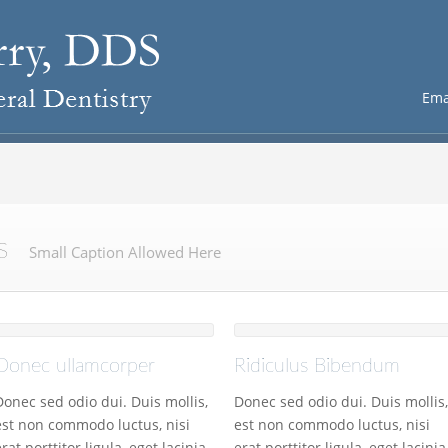
Ema
s
Small Caption Allowed Here
Donec ullamcorper
Ridiculus Bibendum
Donec sed odio dui. Duis mollis,
Donec sed odio dui. Duis mollis,
est non commodo luctus, nisi
est non commodo luctus, nisi
erat porttitor ligula, eget lacinia
erat porttitor ligula, eget lacinia