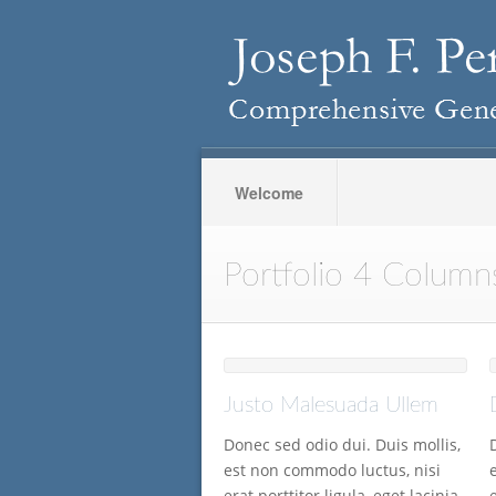
Welcome
Portfolio 4 Column
Justo Malesuada Ullem
Donec sed odio dui. Duis mollis,
est non commodo luctus, nisi
erat porttitor ligula, eget lacinia