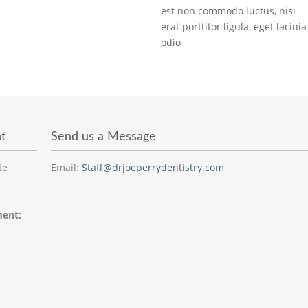
est non commodo luctus, nisi
erat porttitor ligula, eget lacinia
odio
t
Send us a Message
te
Email:
Staff@drjoeperrydentistry.com
ment: