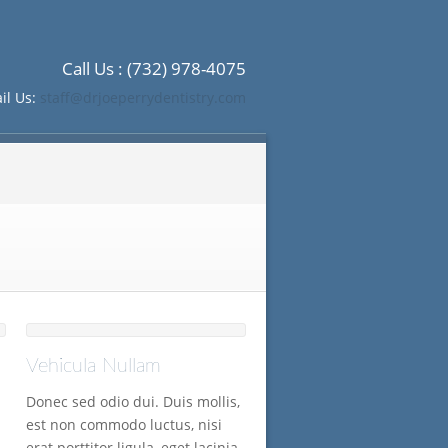
Call Us : (732) 978-4075
il Us:
staff@drjoeperrydentistry.com
Vehicula Nullam
Donec sed odio dui. Duis mollis,
est non commodo luctus, nisi
erat porttitor ligula, eget lacinia