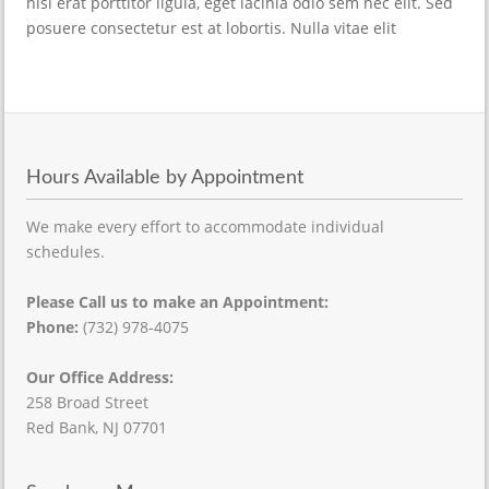
nisi erat porttitor ligula, eget lacinia odio sem nec elit. Sed
posuere consectetur est at lobortis. Nulla vitae elit
Hours Available by Appointment
We make every effort to accommodate individual
schedules.
Please Call us to make an Appointment:
Phone:
(732) 978-4075
Our Office Address:
258 Broad Street
Red Bank, NJ 07701