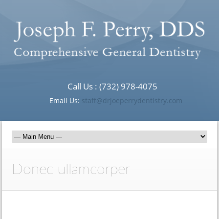
Call Us : (732) 978-4075
Email Us:
staff@drjoeperrydentistry.com
Donec ullamcorper